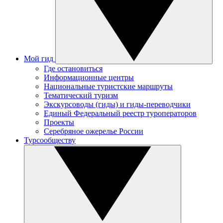
Мой гид
Где остановиться
Информационные центры
Национальные туристские маршруты
Тематический туризм
Экскурсоводы (гиды) и гиды-переводчики
Единый Федеральный реестр туроператоров
Проекты
Серебряное ожерелье России
Турсообществу