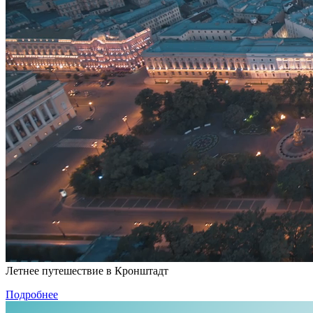
Л
е
т
н
е
е
п
у
т
е
ш
е
с
т
в
и
е
в
К
р
о
н
ш
т
а
д
т
Подробнее