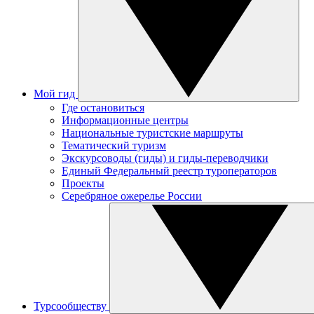
Мой гид
Где остановиться
Информационные центры
Национальные туристские маршруты
Тематический туризм
Экскурсоводы (гиды) и гиды-переводчики
Единый Федеральный реестр туроператоров
Проекты
Серебряное ожерелье России
Турсообществу