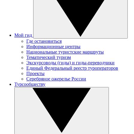
Мой гид
Где остановиться
Информационные центры
Национальные туристские маршруты
Тематический туризм
Экскурсоводы (гиды) и гиды-переводчики
Единый Федеральный реестр туроператоров
Проекты
Серебряное ожерелье России
Турсообществу