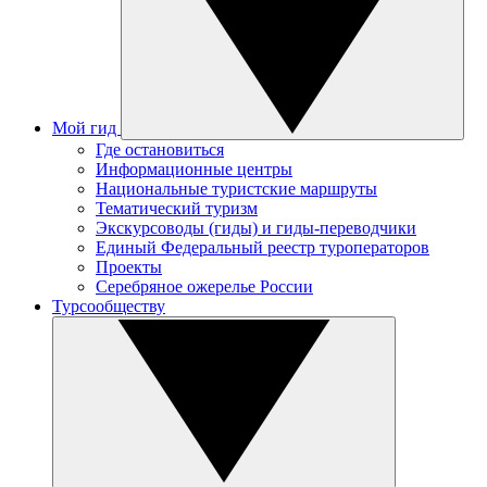
Мой гид
Где остановиться
Информационные центры
Национальные туристские маршруты
Тематический туризм
Экскурсоводы (гиды) и гиды-переводчики
Единый Федеральный реестр туроператоров
Проекты
Серебряное ожерелье России
Турсообществу