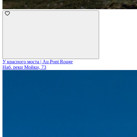
У красного моста | Au Pont Rouge
Наб. реки Мойки, 73