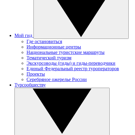
Мой гид
Где остановиться
Информационные центры
Национальные туристские маршруты
Тематический туризм
Экскурсоводы (гиды) и гиды-переводчики
Единый Федеральный реестр туроператоров
Проекты
Серебряное ожерелье России
Турсообществу