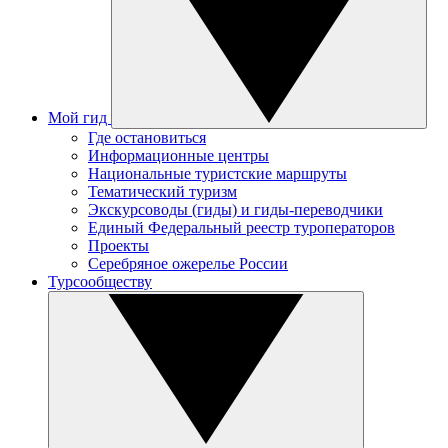
Мой гид
Где остановиться
Информационные центры
Национальные туристские маршруты
Тематический туризм
Экскурсоводы (гиды) и гиды-переводчики
Единый Федеральный реестр туроператоров
Проекты
Серебряное ожерелье России
Турсообществу