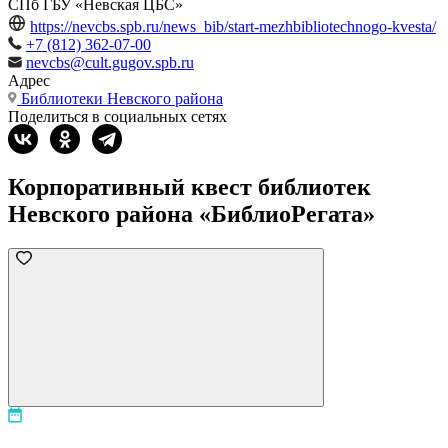
СПб ГБУ «Невская ЦБС»
https://nevcbs.spb.ru/news_bib/start-mezhbibliotechnogo-kvesta/
+7 (812) 362-07-00
nevcbs@cult.gugov.spb.ru
Адрес
Библиотеки Невского района
Поделиться в социальных сетях
Корпоративный квест библиотек
Невского района «БиблиоРегата»