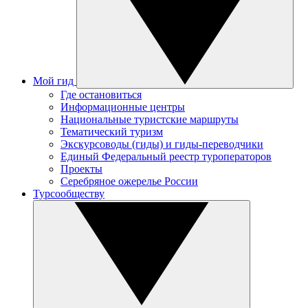
Мой гид
Где остановиться
Информационные центры
Национальные туристские маршруты
Тематический туризм
Экскурсоводы (гиды) и гиды-переводчики
Единый Федеральный реестр туроператоров
Проекты
Серебряное ожерелье России
Турсообществу