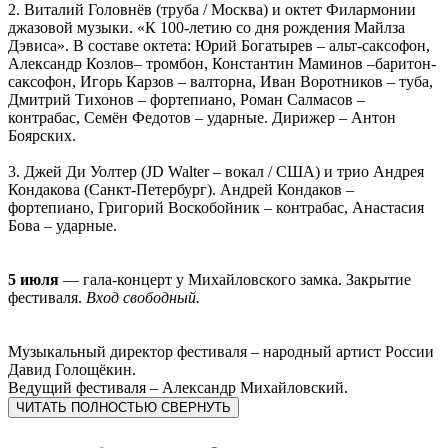
2. Виталий Головнёв (труба / Москва) и октет Филармонии
джазовой музыки. «К 100-летию со дня рождения Майлза
Дэвиса». В составе октета: Юрий Богатырев – альт-саксофон,
Александр Козлов– тромбон, Константин Маминов –баритон-
саксофон, Игорь Карзов – валторна, Иван Воротников – туба,
Дмитрий Тихонов – фортепиано, Роман Салмасов –
контрабас, Семён Федотов – ударные. Дирижер – Антон
Боярских.
3. Джей Ди Уолтер (JD Walter – вокал / США) и трио Андрея
Кондакова (Санкт-Петербург). Андрей Кондаков –
фортепиано, Григорий Воскобойник – контрабас, Анастасия
Бова – ударные.
5 июля
— гала-концерт у Михайловского замка. Закрытие
фестиваля.
Вход свободный.
Музыкальный директор фестиваля – народный артист России
Давид Голощёкин.
Ведущий фестиваля – Александр Михайловский.
ЧИТАТЬ ПОЛНОСТЬЮ
СВЕРНУТЬ