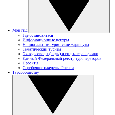
Мой гид
Где остановиться
Информационные центры
Национальные туристские маршруты
Тематический туризм
Экскурсоводы (гиды) и гиды-переводчики
Единый Федеральный реестр туроператоров
Проекты
Серебряное ожерелье России
Турсообществу