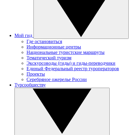
Мой гид
Где остановиться
Информационные центры
Национальные туристские маршруты
Тематический туризм
Экскурсоводы (гиды) и гиды-переводчики
Единый Федеральный реестр туроператоров
Проекты
Серебряное ожерелье России
Турсообществу