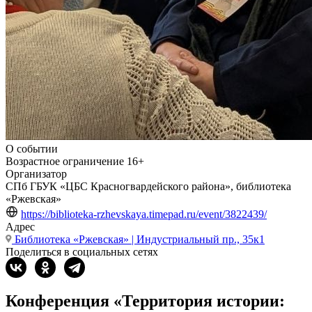
О событии
Возрастное ограничение
16+
Организатор
СПб ГБУК «ЦБС Красногвардейского района», библиотека
«Ржевская»
https://biblioteka-rzhevskaya.timepad.ru/event/3822439/
Адрес
Библиотека «Ржевская» | Индустриальный пр., 35к1
Поделиться в социальных сетях
Конференция «Территория истории: