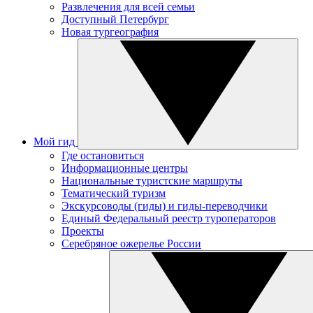
Развлечения для всей семьи
Доступный Петербург
Новая тургеография
Мой гид
Где остановиться
Информационные центры
Национальные туристские маршруты
Тематический туризм
Экскурсоводы (гиды) и гиды-переводчики
Единый Федеральный реестр туроператоров
Проекты
Серебряное ожерелье России