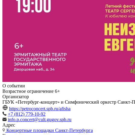
О событии
Возрастное ограничение
6+
Организатор
ГБУК «Петербург-концерт» и Симфонический оркестр Санкт‑П
https://petroconcert.spb.ru/afisha
+7 (812) 779-10-92
info.p.concert@cult.gugov.spb.ru
Адрес
Концертные площадки Санкт-Петербурга