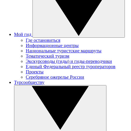
Мой гид
Где остановиться
Информационные центры
Национальные туристские маршруты
Тематический туризм
Экскурсоводы (гиды) и гиды-переводчики
Единый Федеральный реестр туроператоров
Проекты
Серебряное ожерелье России
Турсообществу