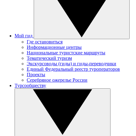
Мой гид
Где остановиться
Информационные центры
Национальные туристские маршруты
Тематический туризм
Экскурсоводы (гиды) и гиды-переводчики
Единый Федеральный реестр туроператоров
Проекты
Серебряное ожерелье России
Турсообществу