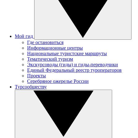
Мой гид
Где остановиться
Информационные центры
Национальные туристские маршруты
Тематический туризм
Экскурсоводы (гиды) и гиды-переводчики
Единый Федеральный реестр туроператоров
Проекты
Серебряное ожерелье России
Турсообществу