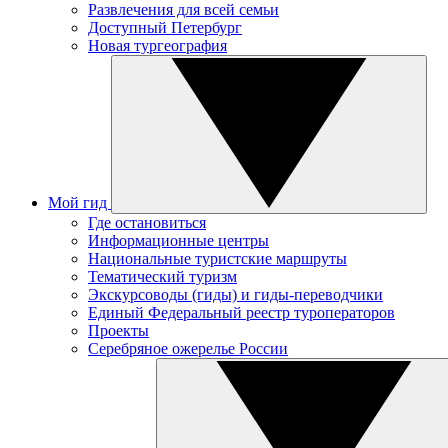
Развлечения для всей семьи
Доступный Петербург
Новая тургеография
Мой гид
Где остановиться
Информационные центры
Национальные туристские маршруты
Тематический туризм
Экскурсоводы (гиды) и гиды-переводчики
Единый Федеральный реестр туроператоров
Проекты
Серебряное ожерелье России