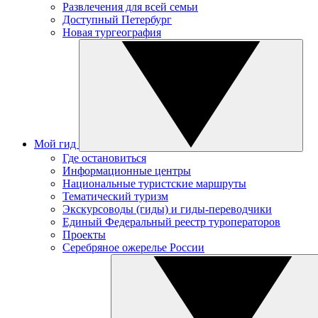
Развлечения для всей семьи
Доступный Петербург
Новая тургеография
Мой гид
Где остановиться
Информационные центры
Национальные туристские маршруты
Тематический туризм
Экскурсоводы (гиды) и гиды-переводчики
Единый Федеральный реестр туроператоров
Проекты
Серебряное ожерелье России