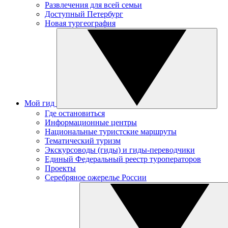
Развлечения для всей семьи
Доступный Петербург
Новая тургеография
Мой гид
Где остановиться
Информационные центры
Национальные туристские маршруты
Тематический туризм
Экскурсоводы (гиды) и гиды-переводчики
Единый Федеральный реестр туроператоров
Проекты
Серебряное ожерелье России