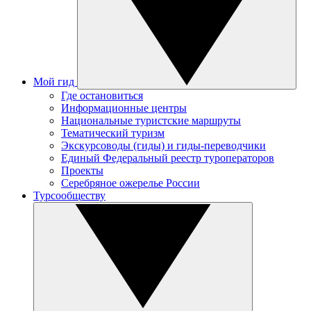
Мой гид
Где остановиться
Информационные центры
Национальные туристские маршруты
Тематический туризм
Экскурсоводы (гиды) и гиды-переводчики
Единый Федеральный реестр туроператоров
Проекты
Серебряное ожерелье России
Турсообществу