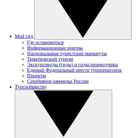
Мой гид
Где остановиться
Информационные центры
Национальные туристские маршруты
Тематический туризм
Экскурсоводы (гиды) и гиды-переводчики
Единый Федеральный реестр туроператоров
Проекты
Серебряное ожерелье России
Турсообществу