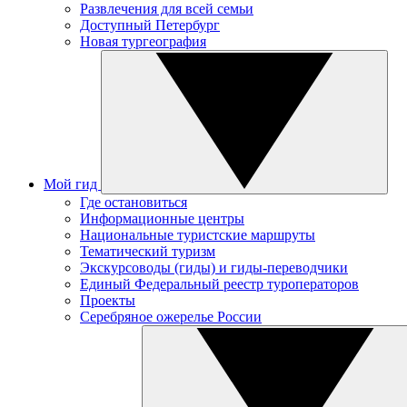
Развлечения для всей семьи
Доступный Петербург
Новая тургеография
Мой гид
Где остановиться
Информационные центры
Национальные туристские маршруты
Тематический туризм
Экскурсоводы (гиды) и гиды-переводчики
Единый Федеральный реестр туроператоров
Проекты
Серебряное ожерелье России