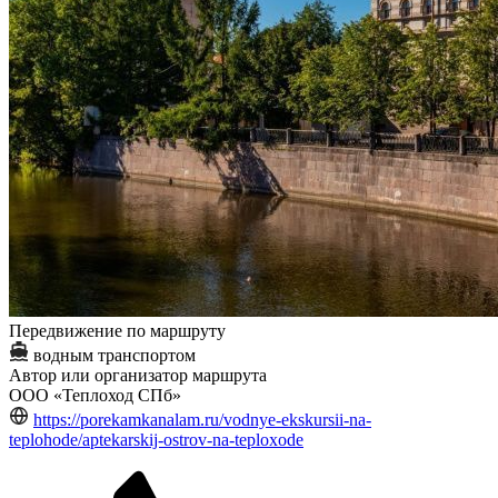
Передвижение по маршруту
водным транспортом
Автор или организатор маршрута
ООО «Теплоход СПб»
https://porekamkanalam.ru/vodnye-ekskursii-na-
teplohode/aptekarskij-ostrov-na-teploxode