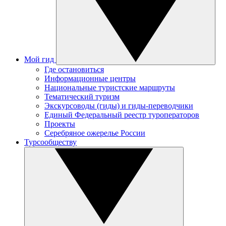
Мой гид
Где остановиться
Информационные центры
Национальные туристские маршруты
Тематический туризм
Экскурсоводы (гиды) и гиды-переводчики
Единый Федеральный реестр туроператоров
Проекты
Серебряное ожерелье России
Турсообществу