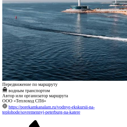
Передвижение по маршруту
водным транспортом
Автор или организатор маршрута
ООО «Теплоход СПб»
https://porekamkanalam.ru/vodnye-ekskursii-na-
teplohode/sovremennyj-peterburg-na-katere