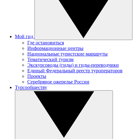
Мой гид
Где остановиться
Информационные центры
Национальные туристские маршруты
Тематический туризм
Экскурсоводы (гиды) и гиды-переводчики
Единый Федеральный реестр туроператоров
Проекты
Серебряное ожерелье России
Турсообществу