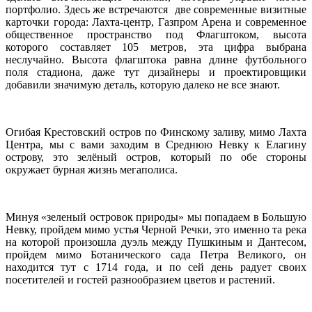
портфолио. Здесь же встречаются две современные визитные
карточки города: Лахта-центр, Газпром Арена и современное
общественное пространство под Флагштоком, высота
которого составляет 105 метров, эта цифра выбрана
неслучайно. Высота флагштока равна длине футбольного
поля стадиона, даже тут дизайнеры и проектировщики
добавили значимую деталь, которую далеко не все знают.
Огибая Крестовский остров по Финскому заливу, мимо Лахта
Центра, мы с вами заходим в Среднюю Невку к Елагину
острову, это зелёный остров, который по обе стороны
окружает бурная жизнь мегаполиса.
Минуя «зеленый островок природы» мы попадаем в Большую
Невку, пройдем мимо устья Черной Речки, это именно та река
на которой произошла дуэль между Пушкиным и Дантесом,
пройдем мимо Ботанического сада Петра Великого, он
находится тут с 1714 года, и по сей день радует своих
посетителей и гостей разнообразием цветов и растений.