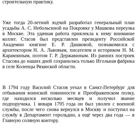
строительную практику.
Уже тогда 20-летний зодчий разработал генеральный план
усадьбы А. С. Небольсиной на Покровке у Машкова переулка
в Москве. Эта удачная работа привлекла к нему внимание
коллег. Стасов был представлен президенту Российской
Академии княгине Е. Р. Дашковой, познакомился с
архитектором Н. А. Львовым, писателем и историком Н. М.
Карамзиным, поэтом Г. Р. Державиным. Из ранних построек
Стасова до наших дней сохранилась только Игольная фабрика
в селе Коленцы Рязанской области.
В 1794 году Василий Стасов уехал в Санкт-Петербург для
отбывания воинской повинности в Преображенском полку,
где находился несколько месяцев и получил звание
подпоручика. 1 января 1795 года он был уволен с военной
службы, после чего снова вернулся в Москву и поступил на
службу в Департамент герольдии, а ещё через два года — в
Главную соляную контору.