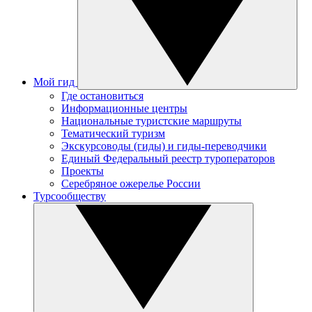
Мой гид
Где остановиться
Информационные центры
Национальные туристские маршруты
Тематический туризм
Экскурсоводы (гиды) и гиды-переводчики
Единый Федеральный реестр туроператоров
Проекты
Серебряное ожерелье России
Турсообществу