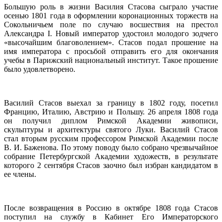
Большую роль в жизни Василия Стасова сыграло участие
осенью 1801 года в оформлении коронационных торжеств на
Сокольничьем поле по случаю восшествия на престол
Александра I. Новый император удостоил молодого зодчего
«высочайшим благоволением». Стасов подал прошение на
имя императора с просьбой отправить его для окончания
учебы в Парижский национальный институт. Такое прошение
было удовлетворено.
Василий Стасов выехал за границу в 1802 году, посетил
Францию, Италию, Австрию и Польшу. 26 апреля 1808 года
он получил диплом Римской Академии живописи,
скульптуры и архитектуры святого Луки. Василий Стасов
стал вторым русским профессором Римской Академии после
В. И. Баженова. По этому поводу было собрано чрезвычайное
собрание Петербургской Академии художеств, в результате
которого 2 сентября Стасов заочно был избран кандидатом в
ее члены.
После возвращения в Россию в октябре 1808 года Стасов
поступил на службу в Кабинет Его Императорского