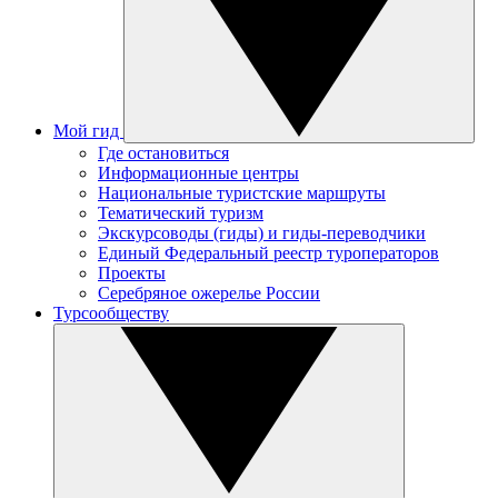
Мой гид
Где остановиться
Информационные центры
Национальные туристские маршруты
Тематический туризм
Экскурсоводы (гиды) и гиды-переводчики
Единый Федеральный реестр туроператоров
Проекты
Серебряное ожерелье России
Турсообществу