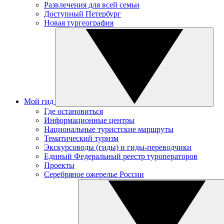
Развлечения для всей семьи
Доступный Петербург
Новая тургеография
Мой гид
Где остановиться
Информационные центры
Национальные туристские маршруты
Тематический туризм
Экскурсоводы (гиды) и гиды-переводчики
Единый Федеральный реестр туроператоров
Проекты
Серебряное ожерелье России