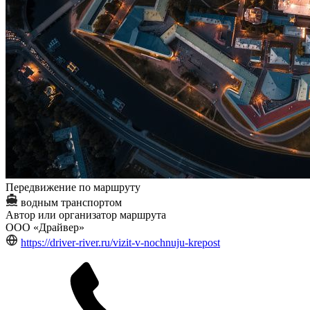
Передвижение по маршруту
водным транспортом
Автор или организатор маршрута
ООО «Драйвер»
https://driver-river.ru/vizit-v-nochnuju-krepost