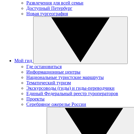
Развлечения для всей семьи
Доступный Петербург
Новая тургеография
Мой гид
Где остановиться
Информационные центры
Национальные туристские маршруты
Тематический туризм
Экскурсоводы (гиды) и гиды-переводчики
Единый Федеральный реестр туроператоров
Проекты
Серебряное ожерелье России