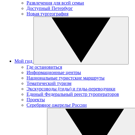
Развлечения для всей семьи
Доступный Петербург
Новая тургеография
Мой гид
Где остановиться
Информационные центры
Национальные туристские маршруты
Тематический туризм
Экскурсоводы (гиды) и гиды-переводчики
Единый Федеральный реестр туроператоров
Проекты
Серебряное ожерелье России