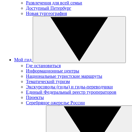
Развлечения для всей семьи
Доступный Петербург
Новая тургеография
Мой гид
Где остановиться
Информационные центры
Национальные туристские маршруты
Тематический туризм
Экскурсоводы (гиды) и гиды-переводчики
Единый Федеральный реестр туроператоров
Проекты
Серебряное ожерелье России