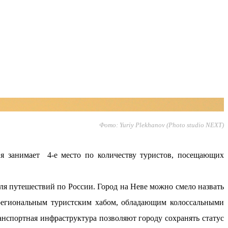
Фото: Yuriy Plekhanov (Photo studio NEXT)
ия занимает 4-е место по количеству туристов, посещающих
я путешествий по России. Город на Неве можно смело назвать
жрегиональным туристским хабом, обладающим колоссальными
анспортная инфраструктура позволяют городу сохранять статус