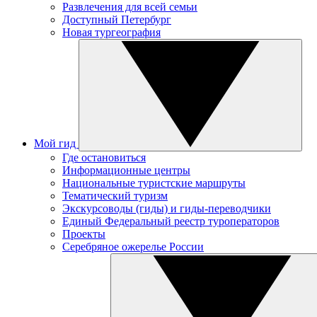
Развлечения для всей семьи
Доступный Петербург
Новая тургеография
Мой гид
Где остановиться
Информационные центры
Национальные туристские маршруты
Тематический туризм
Экскурсоводы (гиды) и гиды-переводчики
Единый Федеральный реестр туроператоров
Проекты
Серебряное ожерелье России