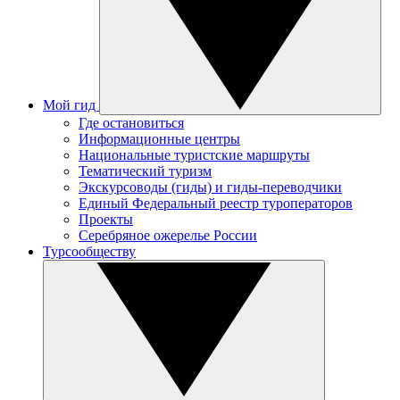
Мой гид
Где остановиться
Информационные центры
Национальные туристские маршруты
Тематический туризм
Экскурсоводы (гиды) и гиды-переводчики
Единый Федеральный реестр туроператоров
Проекты
Серебряное ожерелье России
Турсообществу