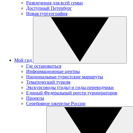
Развлечения для всей семьи
Доступный Петербург
Новая тургеография
Мой гид
Где остановиться
Информационные центры
Национальные туристские маршруты
Тематический туризм
Экскурсоводы (гиды) и гиды-переводчики
Единый Федеральный реестр туроператоров
Проекты
Серебряное ожерелье России