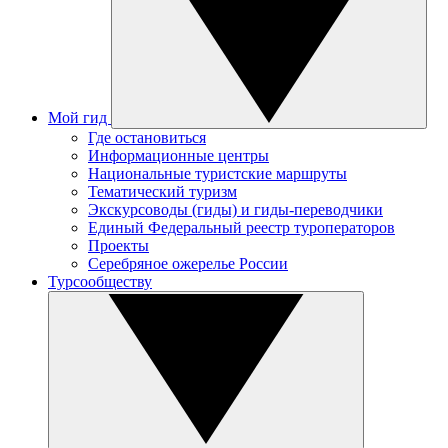
Мой гид
Где остановиться
Информационные центры
Национальные туристские маршруты
Тематический туризм
Экскурсоводы (гиды) и гиды-переводчики
Единый Федеральный реестр туроператоров
Проекты
Серебряное ожерелье России
Турсообществу