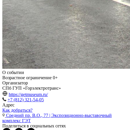
О событии
Возрастное ограничение
0+
Организатор
СПб ГУП «Горэлектротранс»
https://getmuseum.ru/
+7 (812) 321-54-05
Адрес
Как добраться?
Средний пр. В.О., 77 | Экспозиционно-выставочный
комплекс ГЭТ
Поделиться в социальных сетях