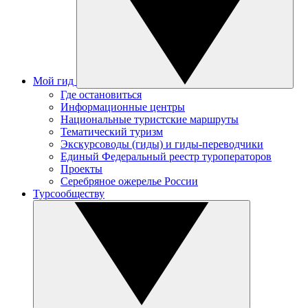
Мой гид
Где остановиться
Информационные центры
Национальные туристские маршруты
Тематический туризм
Экскурсоводы (гиды) и гиды-переводчики
Единый Федеральный реестр туроператоров
Проекты
Серебряное ожерелье России
Турсообществу