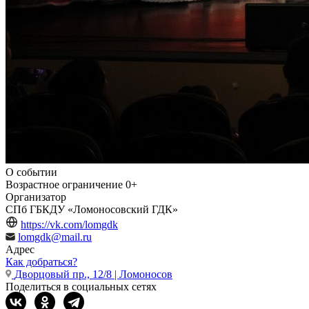
О событии
Возрастное ограничение
0+
Организатор
СПб ГБКДУ «Ломоносовский ГДК»
https://vk.com/lomgdk
lomgdk@mail.ru
Адрес
Как добраться?
Дворцовый пр., 12/8 | Ломоносов
Поделиться в социальных сетях