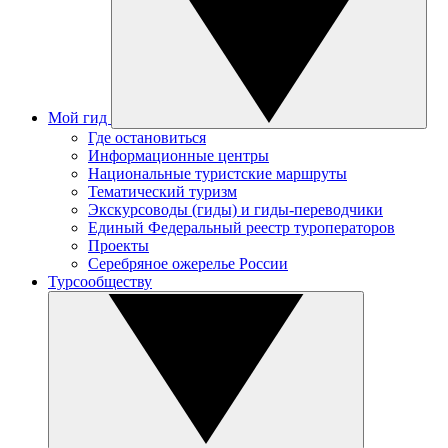
Мой гид
Где остановиться
Информационные центры
Национальные туристские маршруты
Тематический туризм
Экскурсоводы (гиды) и гиды-переводчики
Единый Федеральный реестр туроператоров
Проекты
Серебряное ожерелье России
Турсообществу