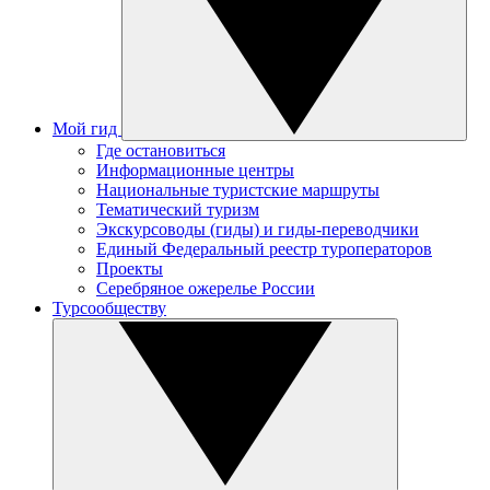
Мой гид
Где остановиться
Информационные центры
Национальные туристские маршруты
Тематический туризм
Экскурсоводы (гиды) и гиды-переводчики
Единый Федеральный реестр туроператоров
Проекты
Серебряное ожерелье России
Турсообществу