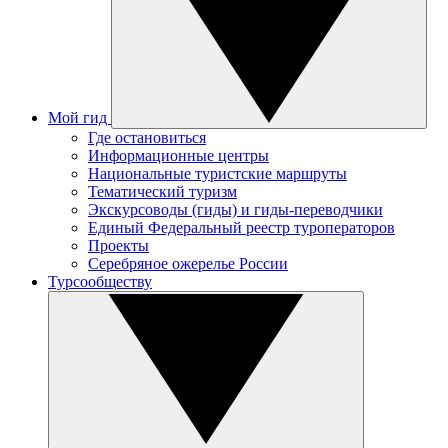
Мой гид
Где остановиться
Информационные центры
Национальные туристские маршруты
Тематический туризм
Экскурсоводы (гиды) и гиды-переводчики
Единый Федеральный реестр туроператоров
Проекты
Серебряное ожерелье России
Турсообществу