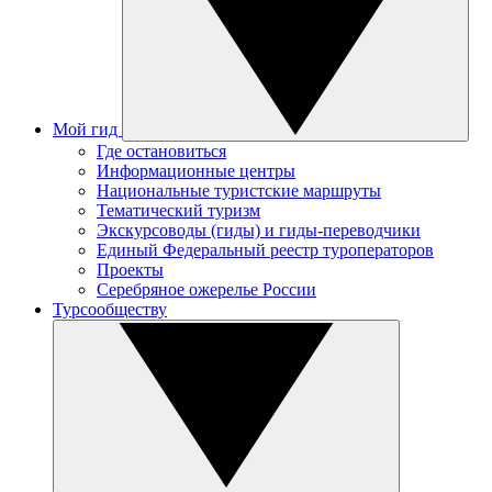
Мой гид
Где остановиться
Информационные центры
Национальные туристские маршруты
Тематический туризм
Экскурсоводы (гиды) и гиды-переводчики
Единый Федеральный реестр туроператоров
Проекты
Серебряное ожерелье России
Турсообществу