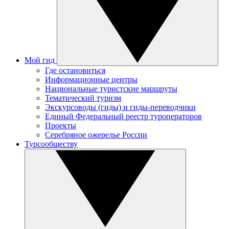
Мой гид
Где остановиться
Информационные центры
Национальные туристские маршруты
Тематический туризм
Экскурсоводы (гиды) и гиды-переводчики
Единый Федеральный реестр туроператоров
Проекты
Серебряное ожерелье России
Турсообществу