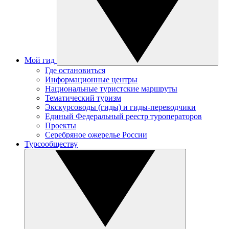
Мой гид
Где остановиться
Информационные центры
Национальные туристские маршруты
Тематический туризм
Экскурсоводы (гиды) и гиды-переводчики
Единый Федеральный реестр туроператоров
Проекты
Серебряное ожерелье России
Турсообществу