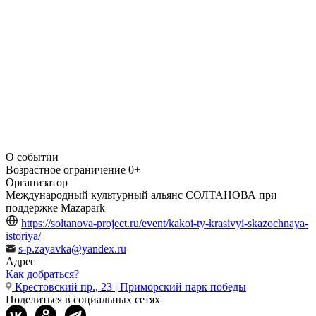
О событии
Возрастное ограничение
0+
Организатор
Международный культурный альянс СОЛТАНОВА при
поддержке Mazapark
https://soltanova-project.ru/event/kakoi-ty-krasivyi-skazochnaya-
istoriya/
s-p.zayavka@yandex.ru
Адрес
Как добраться?
Крестовский пр., 23 | Приморский парк победы
Поделиться в социальных сетях