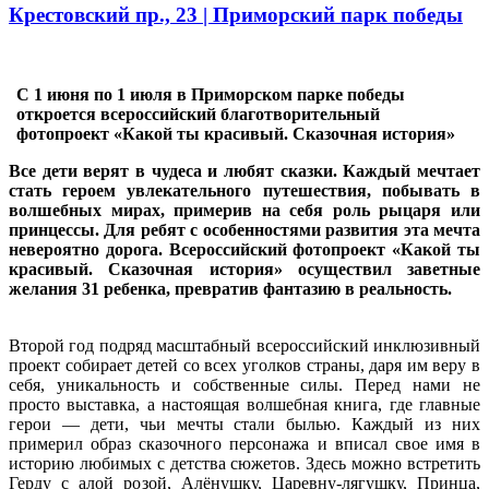
Крестовский пр., 23 | Приморский парк победы
С 1 июня по 1 июля в Приморском парке победы
откроется всероссийский благотворительный
фотопроект «Какой ты красивый. Сказочная история»
Все дети верят в чудеса и любят сказки. Каждый мечтает
стать героем увлекательного путешествия, побывать в
волшебных мирах, примерив на себя роль рыцаря или
принцессы. Для ребят с особенностями развития эта мечта
невероятно дорога. Всероссийский фотопроект «Какой ты
красивый. Сказочная история» осуществил заветные
желания 31 ребенка, превратив фантазию в реальность.
Второй год подряд масштабный всероссийский инклюзивный
проект собирает детей со всех уголков страны, даря им веру в
себя, уникальность и собственные силы. Перед нами не
просто выставка, а настоящая волшебная книга, где главные
герои — дети, чьи мечты стали былью. Каждый из них
примерил образ сказочного персонажа и вписал свое имя в
историю любимых с детства сюжетов. Здесь можно встретить
Герду с алой розой, Алёнушку, Царевну-лягушку, Принца,