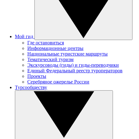
Мой гид
Где остановиться
Информационные центры
Национальные туристские маршруты
Тематический туризм
Экскурсоводы (гиды) и гиды-переводчики
Единый Федеральный реестр туроператоров
Проекты
Серебряное ожерелье России
Турсообществу