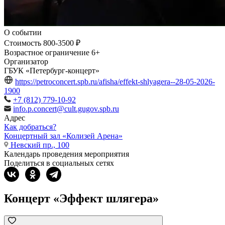
О событии
Стоимость
800-3500 ₽
Возрастное ограничение
6+
Организатор
ГБУК «Петербург-концерт»
https://petroconcert.spb.ru/afisha/effekt-shlyagera--28-05-2026-
1900
+7 (812) 779-10-92
info.p.concert@cult.gugov.spb.ru
Адрес
Как добраться?
Концертный зал «Колизей Арена»
Невский пр., 100
Календарь проведения мероприятия
Поделиться в социальных сетях
Концерт «Эффект шлягера»