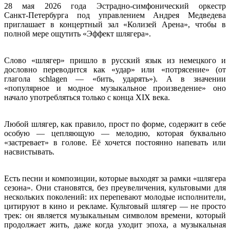
28 мая 2026 года Эстрадно‑симфонический оркестр
Санкт‑Петербурга под управлением Андрея Медведева
приглашает в концертный зал «Колизей Арена», чтобы в
полной мере ощутить «Эффект шлягера».
Слово «шлягер» пришло в русский язык из немецкого и
дословно переводится как «удар» или «потрясение» (от
глагола schlagen — «бить, ударять»). А в значении
«популярное и модное музыкальное произведение» оно
начало употребляться только с конца XIX века.
Любой шлягер, как правило, прост по форме, содержит в себе
особую — цепляющую — мелодию, которая буквально
«застревает» в голове. Её хочется постоянно напевать или
насвистывать.
Есть песни и композиции, которые выходят за рамки «шлягера
сезона». Они становятся, без преувеличения, культовыми для
нескольких поколений: их перепевают молодые исполнители,
цитируют в кино и рекламе. Культовый шлягер — не просто
трек: он является музыкальным символом времени, который
продолжает жить, даже когда уходит эпоха, а музыкальная