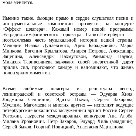
мода меняется.
Именно такие, бьющие прямо в сердце слушателя песни и
инструментальные композиции прозвучат на концерте
«Эффект шлягера». Каждый номер новой программы
Эстрадно‑симфонического оркестра Санкт‑Петербурга —
неотъемлемая часть музыкальной истории нашей страны.
Мелодии Исаака Дунаевского, Арно Бабаджаняна, Марка
Минкова, Евгения Крылатова, Андрея Петрова, Александра
Зацепина, Александры Пахмутовой, Раймонда Паулса,
Микаэля Таривердиева заряжают своей энергетикой, дарят
прилив сил, прогоняют хандру и напоминают, что жизнь
полна ярких моментов.
Всеми любимые шлягеры из репертуара легенд
ленинградской и советской эстрады — Эдуарда Хиля,
Людмилы Сенчиной, Эдиты Пьехи, Сергея Захарова,
Муслима Магомаева и многих других — исполнят ведущие
петербургские вокалисты: заслуженный артист России Сергей
Рогожин, лауреаты международных конкурсов Ана Агрба,
Милана Урбанович, Пётр Захаров, Эдуард Хиль (младший),
Сергей Зыков, Георгий Новицкий, Анастасия Мартынова.