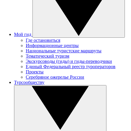
Мой гид
Где остановиться
Информационные центры
Национальные туристские маршруты
Тематический туризм
Экскурсоводы (гиды) и гиды-переводчики
Единый Федеральный реестр туроператоров
Проекты
Серебряное ожерелье России
Турсообществу