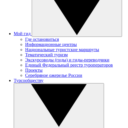
Мой гид
Где остановиться
Информационные центры
Национальные туристские маршруты
Тематический туризм
Экскурсоводы (гиды) и гиды-переводчики
Единый Федеральный реестр туроператоров
Проекты
Серебряное ожерелье России
Турсообществу