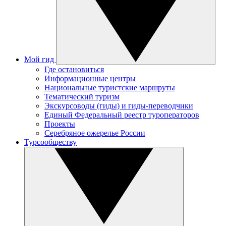
Мой гид
Где остановиться
Информационные центры
Национальные туристские маршруты
Тематический туризм
Экскурсоводы (гиды) и гиды-переводчики
Единый Федеральный реестр туроператоров
Проекты
Серебряное ожерелье России
Турсообществу