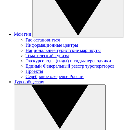
Мой гид
Где остановиться
Информационные центры
Национальные туристские маршруты
Тематический туризм
Экскурсоводы (гиды) и гиды-переводчики
Единый Федеральный реестр туроператоров
Проекты
Серебряное ожерелье России
Турсообществу