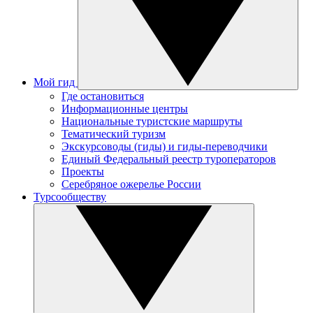
Мой гид
Где остановиться
Информационные центры
Национальные туристские маршруты
Тематический туризм
Экскурсоводы (гиды) и гиды-переводчики
Единый Федеральный реестр туроператоров
Проекты
Серебряное ожерелье России
Турсообществу