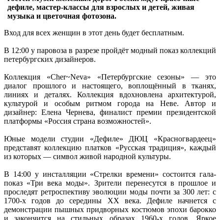
дефиле, мастер-классы для взрослых и детей, живая
музыка и цветочная фотозона.
Вход для всех женщин в этот день будет бесплатным.
В 12:00 у паровоза в разрезе пройдёт модный показ коллекций
петербургских дизайнеров.
Коллекция «Cher~Neva» «Петербургские сезоны» — это
диалог прошлого и настоящего, воплощённый в тканях,
линиях и деталях. Коллекция вдохновлена архитектурой,
культурой и особым ритмом города на Неве. Автор и
дизайнер: Елена Чернева, финалист премии президентской
платформы «Россия страна возможностей».
Юные модели студии «Дефиле» ДЮЦ «Красногвардеец»
представят коллекцию платков «Русская традиция», каждый
из которых — символ живой народной культуры.
В 14:00 у инсталляции «Стрелки времени» состоится гала-
показ «Три века моды». Зрители перенесутся в прошлое и
проследят ретроспективу эволюции моды почти за 300 лет: с
1700-х годов до середины XX века. Дефиле начнется с
демонстрации пышных придворных костюмов эпохи барокко
и закончится на стильных образах 1960-х годов. Яркое