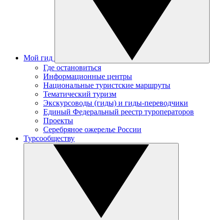
Мой гид
Где остановиться
Информационные центры
Национальные туристские маршруты
Тематический туризм
Экскурсоводы (гиды) и гиды-переводчики
Единый Федеральный реестр туроператоров
Проекты
Серебряное ожерелье России
Турсообществу