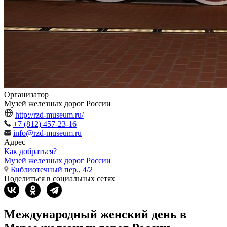
Организатор
Музей железных дорог России
http://rzd-museum.ru/
+7 (812) 457-23-16
info@rzd-museum.ru
Адрес
Как добраться?
Музей железных дорог России
Библиотечный пер., 4/2
Поделиться в социальных сетях
Международный женский день в