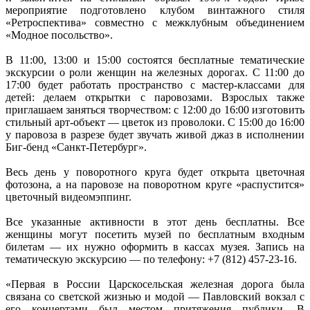
мероприятие подготовлено клубом винтажного стиля
«Ретроспектива» совместно с межклубным объединением
«Модное посольство».
В 11:00, 13:00 и 15:00 состоятся бесплатные тематические
экскурсии о роли женщин на железных дорогах. С 11:00 до
17:00 будет работать пространство с мастер-классами для
детей: делаем открытки с паровозами. Взрослых также
приглашаем заняться творчеством: с 12:00 до 16:00 изготовить
стильный арт-объект — цветок из проволоки. С 15:00 до 16:00
у паровоза в разрезе будет звучать живой джаз в исполнении
Биг-бенд «Санкт-Петербург».
Весь день у поворотного круга будет открыта цветочная
фотозона, а на паровозе на поворотном круге «распустится»
цветочный видеомэппинг.
Все указанные активности в этот день бесплатны. Все
женщины могут посетить музей по бесплатным входным
билетам — их нужно оформить в кассах музея. Запись на
тематическую экскурсию — по телефону: +7 (812) 457-23-16.
«Первая в России Царскосельская железная дорога была
связана со светской жизнью и модой — Павловский вокзал с
его концертами был местом притяжения публики. В