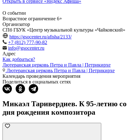
Открыть в сервисе «Яндекс Афиша»
О событии
Возрастное ограничение
6+
Организатор
СПб ГБУК «Центр музыкальной культуры «Чайковский»
https://gsocenter.ru/afisha/2133/
+7 (812) 777-90-82
info@gsocenter.ru
Адрес
Как добраться?
Лютеранская церковь Петра и Павла | Петрикирхе
Лютеранская церковь Петра и Павла | Петрикирхе
Календарь проведения мероприятия
Поделиться в социальных сетях
Микаэл Таривердиев. К 95-летию со
дня рождения композитора