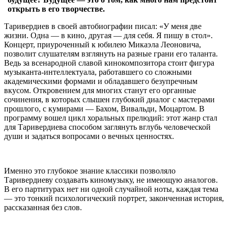
открыть в его творчестве.
Таривердиев в своей автобиографии писал: «У меня две
жизни. Одна — в кино, другая — для себя. Я пишу в стол».
Концерт, приуроченный к юбилею Микаэла Леоновича,
позволит слушателям взглянуть на разные грани его таланта.
Ведь за всенародной славой кинокомпозитора стоит фигура
музыканта-интеллектуала, работавшего со сложными
академическими формами и обладавшего безупречным
вкусом. Откровением для многих станут его органные
сочинения, в которых слышен глубокий диалог с мастерами
прошлого, с кумирами — Бахом, Вивальди, Моцартом. В
программу вошел цикл хоральных прелюдий: этот жанр стал
для Таривердиева способом заглянуть вглубь человеческой
души и задаться вопросами о вечных ценностях.
Именно это глубокое знание классики позволяло
Таривердиеву создавать киномузыку, не имеющую аналогов.
В его партитурах нет ни одной случайной ноты, каждая тема
— это тонкий психологический портрет, законченная история,
рассказанная без слов.