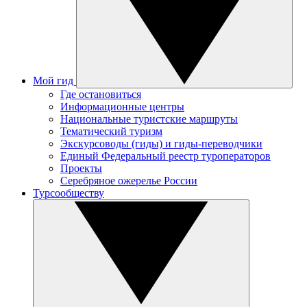
Мой гид
Где остановиться
Информационные центры
Национальные туристские маршруты
Тематический туризм
Экскурсоводы (гиды) и гиды-переводчики
Единый Федеральный реестр туроператоров
Проекты
Серебряное ожерелье России
Турсообществу