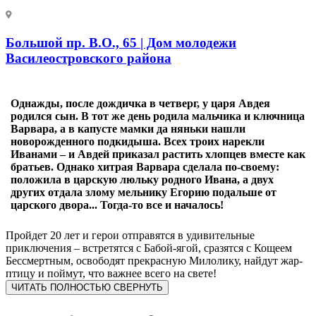
Большой пр. В.О., 65 | Дом молодежи
Василеостровского района
Однажды, после дождичка в четверг, у царя Авдея
родился сын. В тот же день родила мальчика и ключница
Варвара, а в капусте мамки да няньки нашли
новорожденного подкидыша. Всех троих нарекли
Иванами – и Авдей приказал растить хлопцев вместе как
братьев. Однако хитрая Варвара сделала по-своему:
положила в царскую люльку родного Ивана, а двух
других отдала злому мельнику Егорию подальше от
царского двора... Тогда-то все и началось!
Пройдет 20 лет и герои отправятся в удивительные
приключения – встретятся с Бабой-ягой, сразятся с Кощеем
Бессмертным, освободят прекрасную Милолику, найдут жар-
птицу и поймут, что важнее всего на свете!
ЧИТАТЬ ПОЛНОСТЬЮ
СВЕРНУТЬ