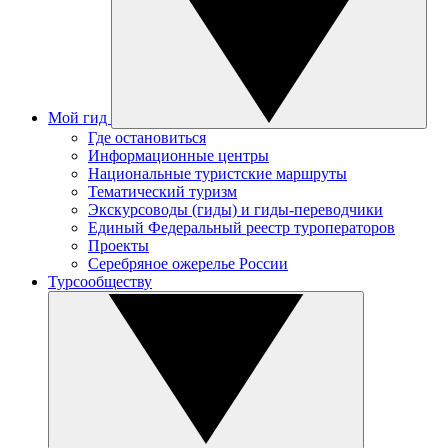
Мой гид
Где остановиться
Информационные центры
Национальные туристские маршруты
Тематический туризм
Экскурсоводы (гиды) и гиды-переводчики
Единый Федеральный реестр туроператоров
Проекты
Серебряное ожерелье России
Турсообществу