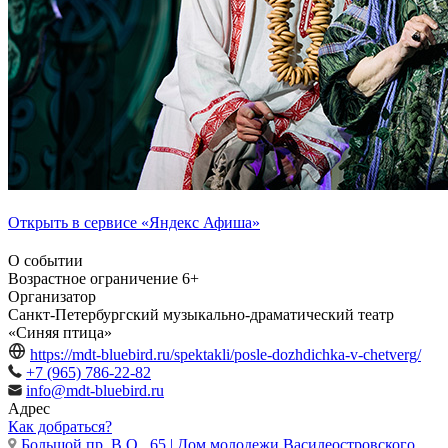
Открыть в сервисе «Яндекс Афиша»
О событии
Возрастное ограничение
6+
Организатор
Санкт-Петербургский музыкально-драматический театр
«Синяя птица»
https://mdt-bluebird.ru/spektakli/posle-dozhdichka-v-chetverg/
+7 (965) 786-22-82
info@mdt-bluebird.ru
Адрес
Как добраться?
Большой пр. В.О., 65 | Дом молодежи Василеостровского