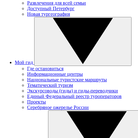
Развлечения для всей семьи
Доступный Петербург
Новая тургеография
Мой гид
Где остановиться
Информационные центры
Национальные туристские маршруты
Тематический туризм
Экскурсоводы (гиды) и гиды-переводчики
Единый Федеральный реестр туроператоров
Проекты
Серебряное ожерелье России