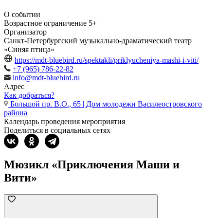
О событии
Возрастное ограничение
5+
Организатор
Санкт-Петербургский музыкально-драматический театр
«Синяя птица»
https://mdt-bluebird.ru/spektakli/priklyucheniya-mashi-i-viti/
+7 (965) 786-22-82
info@mdt-bluebird.ru
Адрес
Как добраться?
Большой пр. В.О., 65 | Дом молодежи Василеостровского
района
Календарь проведения мероприятия
Поделиться в социальных сетях
Мюзикл «Приключения Маши и
Вити»