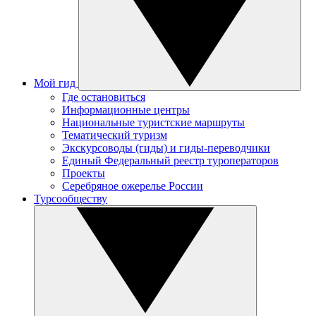
Мой гид
Где остановиться
Информационные центры
Национальные туристские маршруты
Тематический туризм
Экскурсоводы (гиды) и гиды-переводчики
Единый Федеральный реестр туроператоров
Проекты
Серебряное ожерелье России
Турсообществу